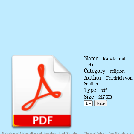
Name -
Kabale und
Liebe
Category -
religion
Author -
Friedrich von
Schiller
Type -
pdf
Size -
217 KB
Kabale und Liebe pdf ebook free download, Kabale und Liebe pdf ebook, free Kabale und