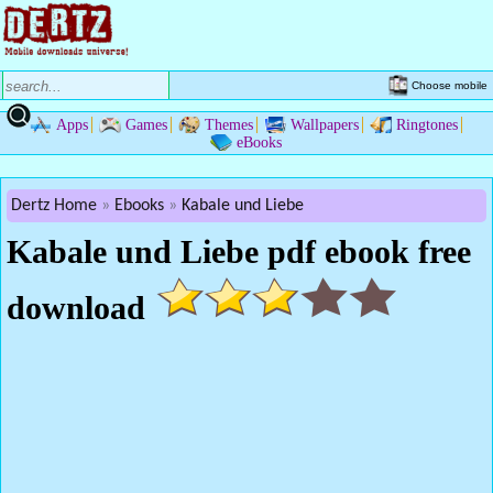
Choose mobile
Apps
Games
Themes
Wallpapers
Ringtones
eBooks
Dertz Home
Ebooks
Kabale und Liebe
Kabale und Liebe pdf ebook free
download