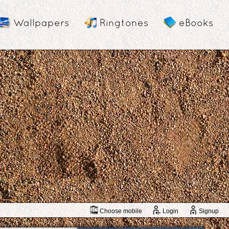
Wallpapers
Ringtones
eBooks
Choose mobile
Login
Signup