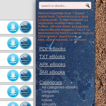
General knowledge book
2 fasyear
english book
Tra le braccia di un duca
Lorraine Heath
Dj mixer Nokia200
Le
regole della vendetta Fulvio Luna
Romero
interview books
Il viaggiatore
notturno Maurizio Maggiani
Club 27. La
Maledizione Del Rock E La Morte Degli Dei
Chris Salewicz
search in urdu
kitab
student text book
Le distrazioni
PDF eBooks
TXT eBooks
APK eBooks
JAR eBooks
Categories
All categories ebooks
computers
religion
nature
sexuality